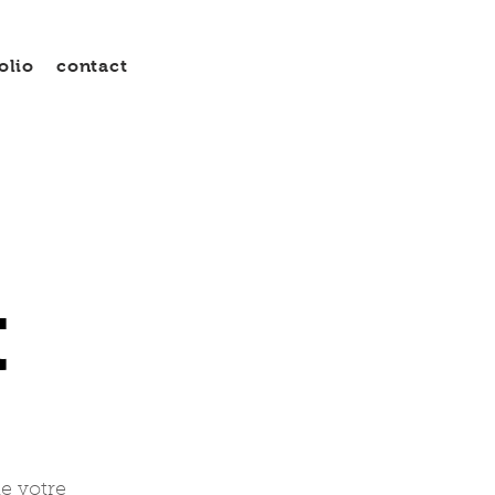
olio
contact
t
e votre