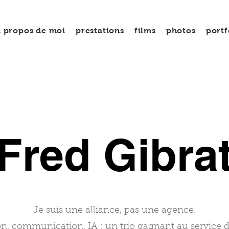
à propos de moi
prestations
films
photos
portf
Fred Gibra
Je suis une alliance, pas une agence.
on, communication, IA : un trio gagnant au service d