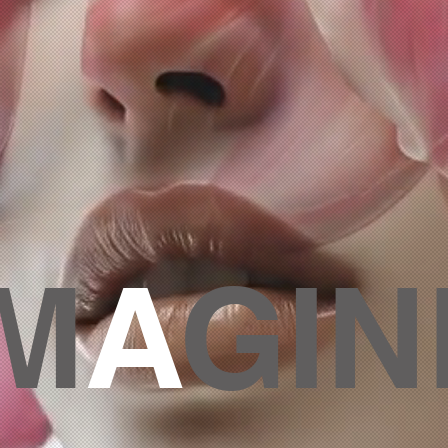
M
A
GIN