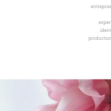
entrepris
exper
ident
production